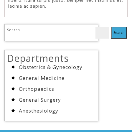
libero. Nulla turpis justo, semper nec maximus et,
lacinia ac sapien.
Search
Search
Departments
Obstetrics & Gynecology
General Medicine
Orthopaedics
General Surgery
Anesthesiology