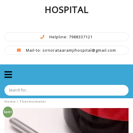
HOSPITAL
Helpline: 7988337121
Mail-to: sirnorataaramjihospital@gmail.com
Home
/ Thermometer
Sale!